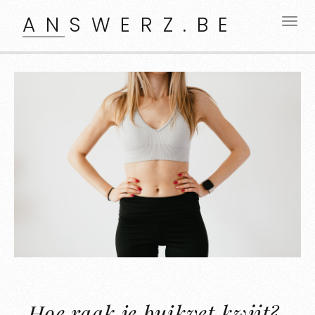
ANSWERZ.BE
Hoe raak je buikvet kwijt?